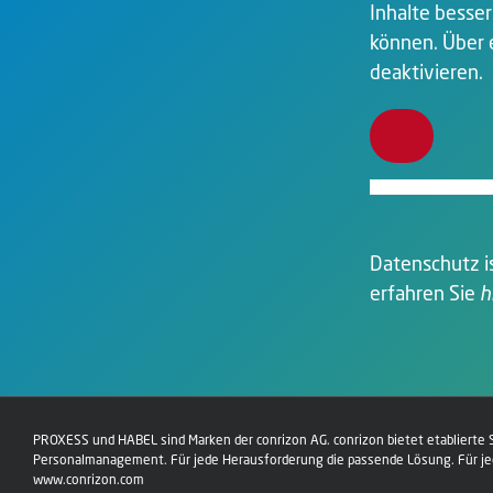
Inhalte besse
können. Über e
deaktivieren.
Datenschutz is
erfahren Sie
h
PROXESS und HABEL sind Marken der conrizon AG. conrizon bietet etablierte
Personalmanagement. Für jede Herausforderung die passende Lösung. Für j
www.conrizon.com