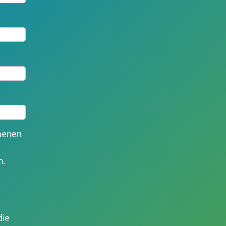
benen
n.
die