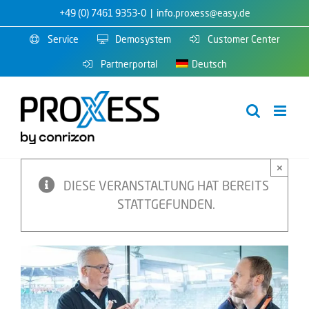
Zum
+49 (0) 7461 9353-0
|
info.proxess@easy.de
Inhalt
Service
Demosystem
Customer Center
springen
Partnerportal
Deutsch
×
DIESE VERANSTALTUNG HAT BEREITS
STATTGEFUNDEN.