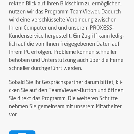
rek­ten Blick auf Ihren Bild­schirm zu er­mög­li­chen,
nut­zen wir das Pro­gramm Team­View­er. Da­durch
wird eine ver­schlüs­sel­te Ver­bin­dung zwi­schen
Ihrem Com­pu­ter und und unserem PROXESS-
Kundenservice her­ge­stellt. Ein Zu­griff kann le­dig­
lich auf die von Ihnen frei­ge­ge­be­nen Daten auf
Ihrem PC er­fol­gen. Pro­ble­me kön­nen schnel­ler
be­ho­ben und Un­ter­stüt­zung auch über die Ferne
schnel­ler durch­ge­führt wer­den.
So­bald Sie Ihr Ge­sprächs­part­ner darum bit­tet, kli­
cken Sie auf den Team­View­er-But­ton und öff­nen
Sie di­rekt das Pro­gramm. Die wei­te­ren Schrit­te
neh­men Sie ge­mein­sam mit un­se­rem Mit­ar­bei­ter
vor.