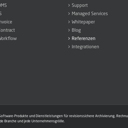
DMS
Support
S
Managed Services
nvoice
Whitepaper
ontract
Blog
orkflow
Referenzen
Integrationen
 Software-Produkte und Dienstleistungen für revisionssichere Archivierung, Rec
ede Branche und jede Unternehmensgröße.