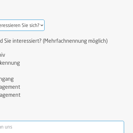
 Sie interessiert? (Mehrfachnennung möglich)
hiv
rkennung
ingang
nagement
nagement