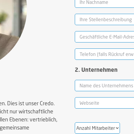
2. Unternehmen
en. Dies ist unser Credo.
cht nur wirtschaftliche
Bitte
len Ebenen: vertrieblich,
Bitte
Bitte
lasse
ne gemeinsame
lasse
lasse