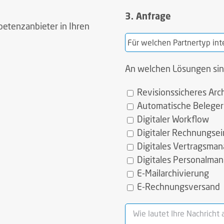
dieses
dieses
dieses
Feld
3. Anfrage
Feld
Feld
etenzanbieter in Ihren
leer.
leer.
leer.
An welchen Lösungen sind
Revisionssicheres Arc
Automatische Belege
Digitaler Workflow
Digitaler Rechnungse
Digitales Vertragsma
Digitales Personalma
E-Mailarchivierung
E-Rechnungsversand