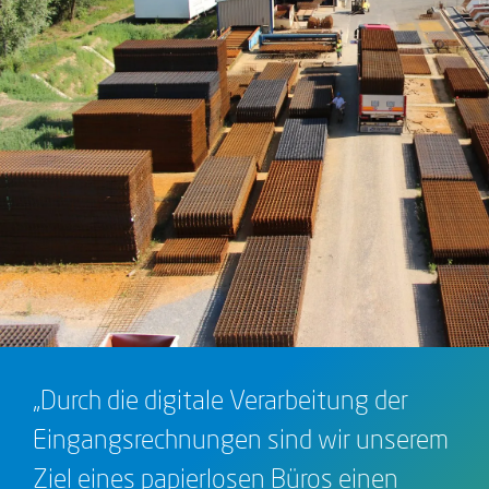
„Durch die digitale Verarbeitung der
Eingangsrechnungen sind wir unserem
Ziel eines papierlosen Büros einen
großen Schritt nähergekommen. Das
individuell anpassbare Workflowsystem
von PROXESS ist hierfür ein mächtiges
Werkzeug.“