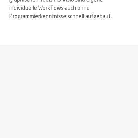
individuelle Workflows auch ohne
Programmierkenntnisse schnell aufgebaut.
Mehr Tranzparenz
Durch die zentrale Ablage der Dokumente und
der Vorgangsdaten kann jeder berechtigte
Mitarbeiter die Informationen sofort abrufen.
Dies schafft eine hohe Transparenz und schnelle
Auskunftsfähigkeit bei Fragen von intern oder