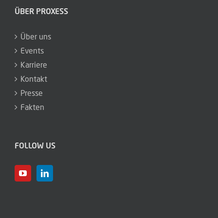
Fakten
FOLLOW US
PROXESS und HABEL sind Marken der conrizon AG. conrizon bietet
etablierte Software-Produkte und Dienstleistungen für
revisionssichere Archivierung, Rechnungseingangs­verarbeitung,
Vertragsmanagement sowie Personalmanagement. Für jede
Herausforderung die passende Lösung. Für jede Branche und jede
Unternehmensgröße.
www.conrizon.com