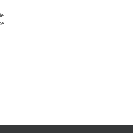
ße
se