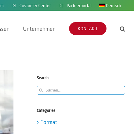
em
Customer Center
Partnerportal
Deutsch
ssen
Unternehmen
KONTAKT
Search
Suche
nach:
Categories
Format