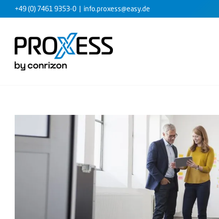
Zum
+49 (0) 7461 9353-0
|
info.proxess@easy.de
Inhalt
springen