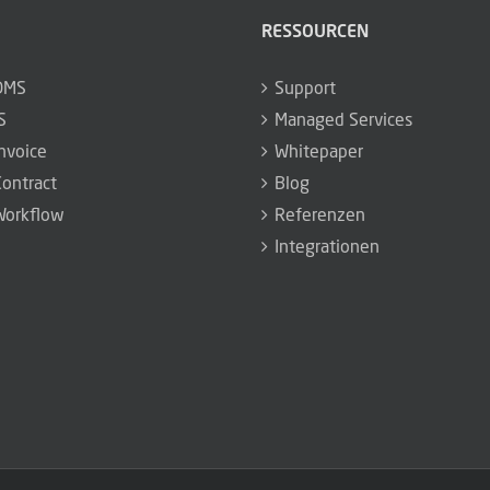
RESSOURCEN
DMS
Support
S
Managed Services
nvoice
Whitepaper
ontract
Blog
orkflow
Referenzen
Integrationen