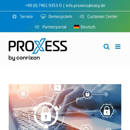
Zum
+49 (0) 7461 9353-0
|
info.proxess@easy.de
Inhalt
Service
Demosystem
Customer Center
springen
Partnerportal
Deutsch