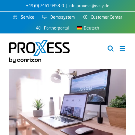
Zum
+49 (0) 7461 9353-0
|
info.proxess@easy.de
Inhalt
Service
Demosystem
Customer Center
springen
Partnerportal
Deutsch