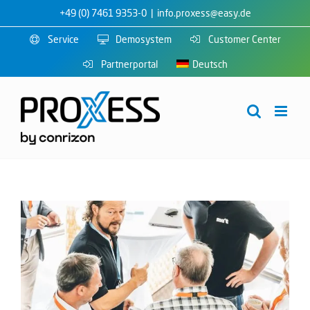
Zum
+49 (0) 7461 9353-0
|
info.proxess@easy.de
Inhalt
Service
Demosystem
Customer Center
springen
Partnerportal
Deutsch